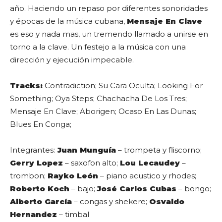
año. Haciendo un repaso por diferentes sonoridades
y épocas de la música cubana,
Mensaje En Clave
es eso y nada mas, un tremendo llamado a unirse en
torno a la clave. Un festejo a la música con una
dirección y ejecución impecable.
Tracks:
Contradiction; Su Cara Oculta; Looking For
Something; Oya Steps; Chachacha De Los Tres;
Mensaje En Clave; Aborigen; Ocaso En Las Dunas;
Blues En Conga;
Integrantes:
Juan Munguía
– trompeta y fliscorno;
Gerry Lopez
– saxofon alto;
Lou Lecaudey
–
trombon;
Rayko León
– piano acustico y rhodes;
Roberto Koch
– bajo;
José Carlos Cubas
– bongo;
Alberto García
– congas y shekere;
Osvaldo
Hernandez
– timbal