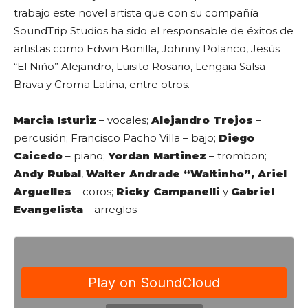
trabajo este novel artista que con su compañía
SoundTrip Studios ha sido el responsable de éxitos de
artistas como Edwin Bonilla, Johnny Polanco, Jesús
“El Niño” Alejandro, Luisito Rosario, Lengaia Salsa
Brava y Croma Latina, entre otros.
Marcia Isturiz
– vocales;
Alejandro Trejos
–
percusión; Francisco Pacho Villa – bajo;
Diego
Caicedo
– piano;
Yordan Martinez
– trombon;
Andy Rubal
,
Walter Andrade “Waltinho”, Ariel
Arguelles
– coros;
Ricky Campanelli
y
Gabriel
Evangelista
– arreglos