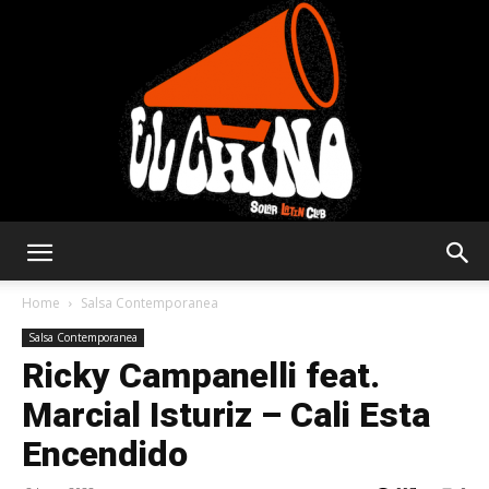
Solar
Home
Salsa Contemporanea
Salsa Contemporanea
Ricky Campanelli feat.
Latin
Marcial Isturiz – Cali Esta
Encendido
Club