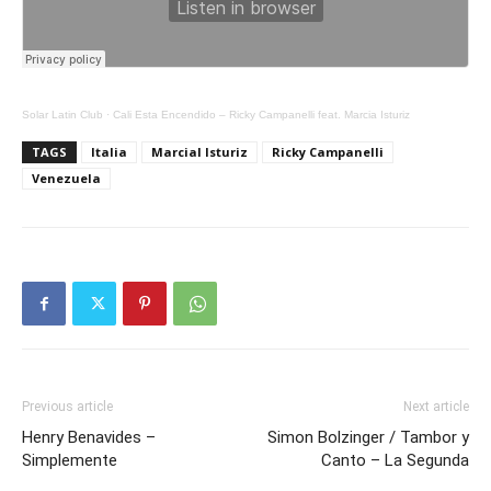
Solar Latin Club
·
Cali Esta Encendido – Ricky Campanelli feat. Marcia Isturiz
TAGS
Italia
Marcial Isturiz
Ricky Campanelli
Venezuela
Previous article
Next article
Henry Benavides –
Simon Bolzinger / Tambor y
Simplemente
Canto – La Segunda