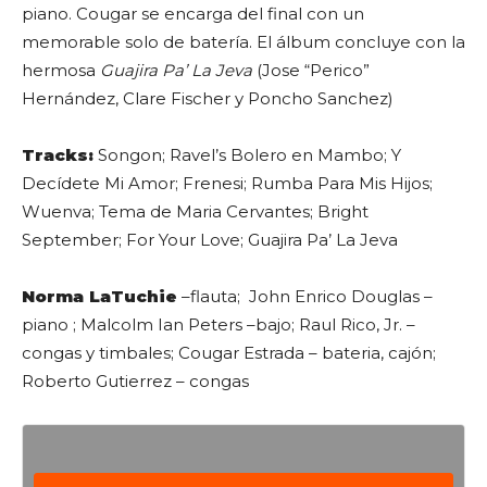
piano. Cougar se encarga del final con un
memorable solo de batería. El álbum concluye con la
hermosa
Guajira Pa’ La Jeva
(Jose “Perico”
Hernández, Clare Fischer y Poncho Sanchez)
Tracks:
Songon; Ravel’s Bolero en Mambo; Y
Decídete Mi Amor; Frenesi; Rumba Para Mis Hijos;
Wuenva; Tema de Maria Cervantes; Bright
September; For Your Love; Guajira Pa’ La Jeva
Norma LaTuchie
–flauta; John Enrico Douglas –
piano ; Malcolm Ian Peters –bajo; Raul Rico, Jr. –
congas y timbales; Cougar Estrada – bateria, cajón;
Roberto Gutierrez – congas