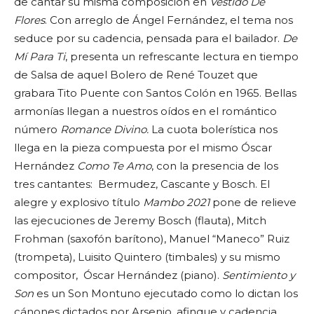
de cantar su misma composición en
Vestido De
Flores
. Con arreglo de Ángel Fernández, el tema nos
seduce por su cadencia, pensada para el bailador.
De
Mí Para Ti
, presenta un refrescante lectura en tiempo
de Salsa de aquel Bolero de René Touzet que
grabara Tito Puente con Santos Colón en 1965. Bellas
armonías llegan a nuestros oídos en el romántico
número
Romance Divino.
La cuota bolerística nos
llega en la pieza compuesta por el mismo Óscar
Hernández
Como Te Amo
, con la presencia de los
tres cantantes: Bermudez, Cascante y Bosch. El
alegre y explosivo título
Mambo 2021
pone de relieve
las ejecuciones de Jeremy Bosch (flauta), Mitch
Frohman (saxofón barítono), Manuel “Maneco” Ruiz
(trompeta), Luisito Quintero (timbales) y su mismo
compositor, Óscar Hernández (piano).
Sentimiento y
Son
es un Son Montuno ejecutado como lo dictan los
cánones dictados por Arsenio, afinque y cadencia.