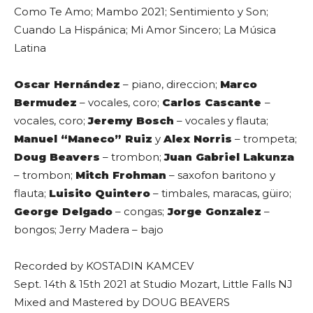
Como Te Amo; Mambo 2021; Sentimiento y Son;
Cuando La Hispánica; Mi Amor Sincero; La Música
Latina
Oscar Hernández
– piano, direccion;
Marco
Bermudez
– vocales, coro;
Carlos Cascante
–
vocales, coro;
Jeremy Bosch
– vocales y flauta;
Manuel “Maneco” Ruiz
y
Alex Norris
– trompeta;
Doug Beavers
– trombon;
Juan Gabriel Lakunza
– trombon;
Mitch Frohman
– saxofon baritono y
flauta;
Luisito Quintero
– timbales, maracas, güiro;
George Delgado
– congas;
Jorge Gonzalez
–
bongos; Jerry Madera – bajo
Recorded by KOSTADIN KAMCEV
Sept. 14th & 15th 2021 at Studio Mozart, Little Falls NJ
Mixed and Mastered by DOUG BEAVERS