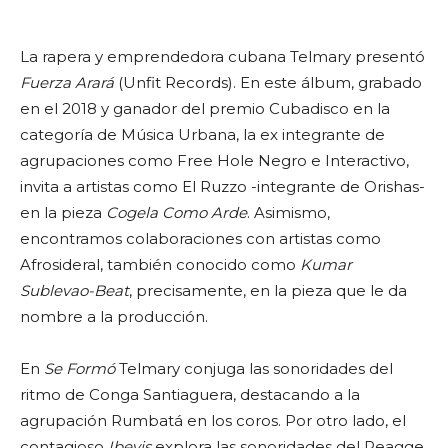
La rapera y emprendedora cubana Telmary presentó
Fuerza Arará
(Unfit Records). En este álbum, grabado
en el 2018 y ganador del premio Cubadisco en la
categoría de Música Urbana, la ex integrante de
agrupaciones como Free Hole Negro e Interactivo,
invita a artistas como El Ruzzo -integrante de Orishas-
en la pieza
Cogela Como Arde
. Asimismo,
encontramos colaboraciones con artistas como
Afrosideral, también conocido como
Kumar
Sublevao-Beat
, precisamente, en la pieza que le da
nombre a la producción.
En
Se Formó
Telmary conjuga las sonoridades del
ritmo de Conga Santiaguera, destacando a la
agrupación Rumbatá en los coros. Por otro lado, el
contagioso
Ibeyis
explora las sonoridades del Reagge.