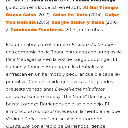
(junto con el Bloque 53) en el 2011,
Al Mal Tiempo
Buena Salsa
(2013),
Salsa Pa´Rato
(2014),
Golpe
Con Melodía
(2015),
Sangre Sudor y Salsa
(2016)
y
Tumbando Fronteras
(2017), entre otras.
El album abre con el numero
El cuero del tambor
-
una composición de Joaquin Arteaga con arreglos de
Rafa Madagascar- en la voz de Diego Coppinger. El
cubano y Joaquin Arteaga, en los timbales, se
enfrascan en un hermoso y peculiar duelo a capella-
percutivo. Con un sonido que evoca a las grandes
orquesta venezolanas
Devuélveme mis discos
destaca al sonero Freedy “The Monk” Ramos y al
bajista Lorenzo Barriendos en el solo de bajo. El
armónico
El mundo al revés
es un lamento en el que
Vladimir Peña “llora” con su solo de trombón.
Guadalupe
, con arreglo de Barriendos, tiende