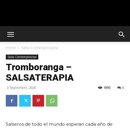
Solar
Home
Salsa Contemporanea
Latin
Salsa Contemporanea
Tromboranga –
SALSATERAPIA
Club
3 September, 2020
1890
0
Salseros de todo el mundo esperan cada año de