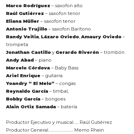
Marco Rodríguez
– saxofon alto
Raúl Gutiérrez
– saxofon tenor
Eliana Müller
– saxofon tenor
Antonio Trujillo
– saxofon Barítono
Randy Veitia
,
Lázaro Oviedo
,
Amaury Oviedo
–
trompeta
Jonathan Castillo
y
Gerardo Riverón
– trombón
Andy Abad
– piano
Marcelo Córdova
– Baby Bass
Ariel Enrique
– guitarra
Yoandry “ El Melo”
– congas
Reynaldo García
– timbal,
Bobby García
– bongoes
Alain Ortiz Samada
– batería
Productor Ejecutivo y musical….. Raúl Gutiérrez
Productor General………………….. Memo Rhein