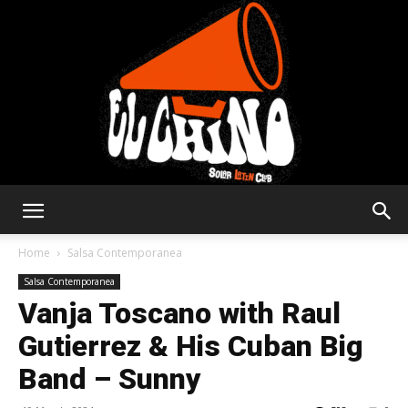
Solar
Home
Salsa Contemporanea
Salsa Contemporanea
Vanja Toscano with Raul
Latin
Gutierrez & His Cuban Big
Band – Sunny
Club