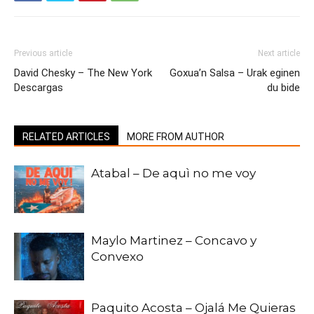
Previous article
Next article
David Chesky – The New York
Goxua’n Salsa – Urak eginen
Descargas
du bide
RELATED ARTICLES
MORE FROM AUTHOR
Atabal – De aquì no me voy
Maylo Martinez – Concavo y
Convexo
Paquito Acosta – Ojalá Me Quieras