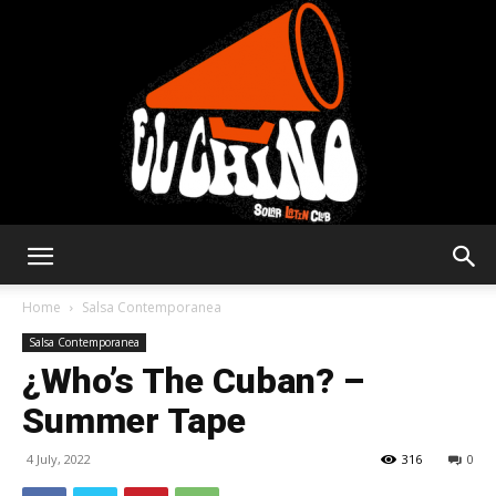
Solar
Home
Salsa Contemporanea
Salsa Contemporanea
¿Who’s The Cuban? –
Latin
Summer Tape
4 July, 2022
316
0
Club