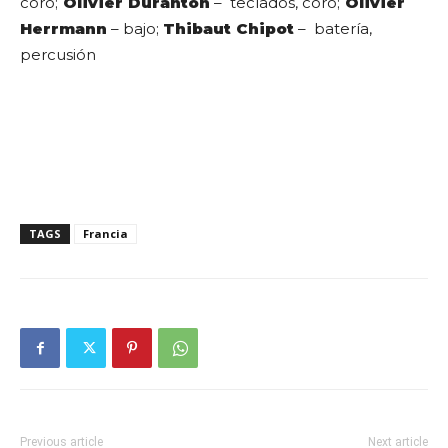
coro;
Olivier Duranton
– teclados, coro;
Olivier
Herrmann
– bajo;
Thibaut Chipot
– batería,
percusión
TAGS
Francia
Previous article
Next article