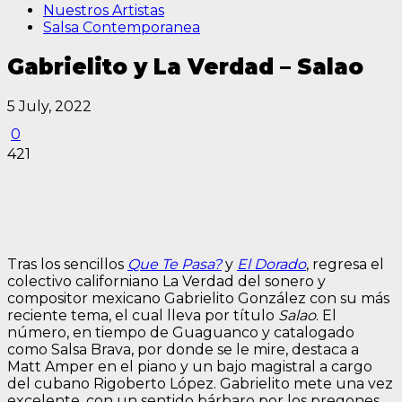
Nuestros Artistas
Salsa Contemporanea
Gabrielito y La Verdad – Salao
5 July, 2022
0
421
Tras los sencillos
Que Te Pasa?
y
El Dorado
, regresa el
colectivo californiano La Verdad del sonero y
compositor mexicano Gabrielito González con su más
reciente tema, el cual lleva por título
Salao
. El
número, en tiempo de Guaguanco y catalogado
como Salsa Brava, por donde se le mire, destaca a
Matt Amper en el piano y un bajo magistral a cargo
del cubano Rigoberto López. Gabrielito mete una vez
excelente, con un sentido bárbaro por los pregones,