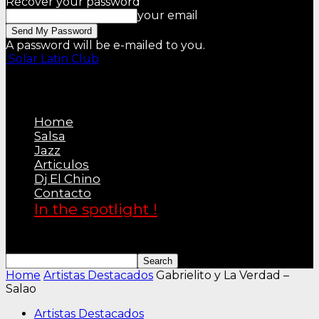
Recover your password
your email
A password will be e-mailed to you.
Solar Latin Club
Home
Salsa
Jazz
Articulos
Dj El Chino
Contacto
In the spotlight !
Home
Artistas Destacados
Gabrielito y La Verdad –
Salao
Artistas Destacados