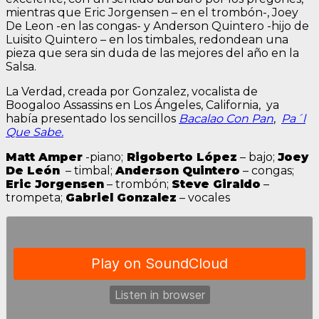
mientras que Eric Jorgensen – en el trombón-, Joey
De Leon -en las congas- y Anderson Quintero -hijo de
Luisito Quintero – en los timbales, redondean una
pieza que sera sin duda de las mejores del año en la
Salsa.
La Verdad, creada por Gonzalez, vocalista de
Boogaloo Assassins en Los Ángeles, California, ya
había presentado los sencillos
Bacalao Con Pan
,
Pa´l
Que Sabe.
Matt Amper
-piano;
Rigoberto López
– bajo;
Joey
De León
– timbal;
Anderson Quintero
– congas;
Eric Jorgensen
– trombón;
Steve Giraldo
–
trompeta;
Gabriel Gonzalez
– vocales