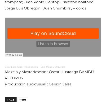
trompeta; Juan Pablo Llontop – saxofon baritono;
Jorge Luis Obregón , Juan Chumbiray – coros
Solar Latin Club
·
Resignacion – Lalo Mena y Orquesta
Mezcla y Masterización : Oscar Huaranga BAMBÚ
RECORDS
Producción audiovisual : Gerson Salsa
TAGS
Peru