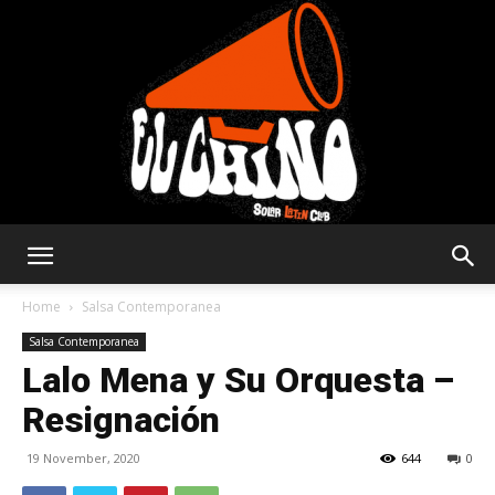
Solar
Home
Salsa Contemporanea
Salsa Contemporanea
Lalo Mena y Su Orquesta –
Latin
Resignación
19 November, 2020
644
0
Club