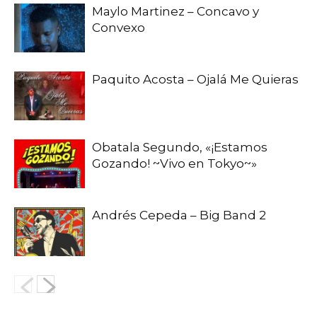
Maylo Martinez – Concavo y
Convexo
Paquito Acosta – Ojalá Me Quieras
Obatala Segundo, «¡Estamos
Gozando! ~Vivo en Tokyo~»
Andrés Cepeda – Big Band 2