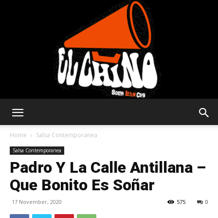
Solar
Home
Salsa Contemporanea
Salsa Contemporanea
Padro Y La Calle Antillana –
Latin
Que Bonito Es Soñar
17 November, 2020
575
0
Club