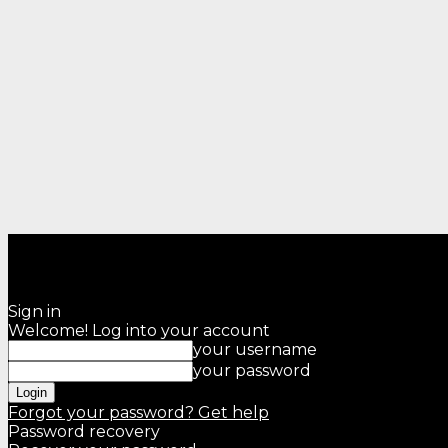
Sign in
Welcome! Log into your account
your username
your password
Forgot your password? Get help
Password recovery