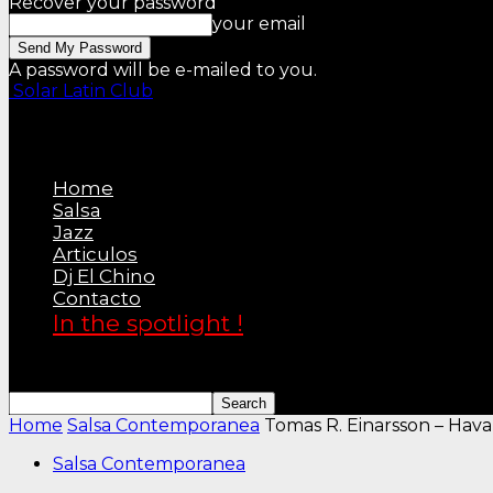
Recover your password
your email
A password will be e-mailed to you.
Solar Latin Club
Home
Salsa
Jazz
Articulos
Dj El Chino
Contacto
In the spotlight !
Home
Salsa Contemporanea
Tomas R. Einarsson – Hav
Salsa Contemporanea