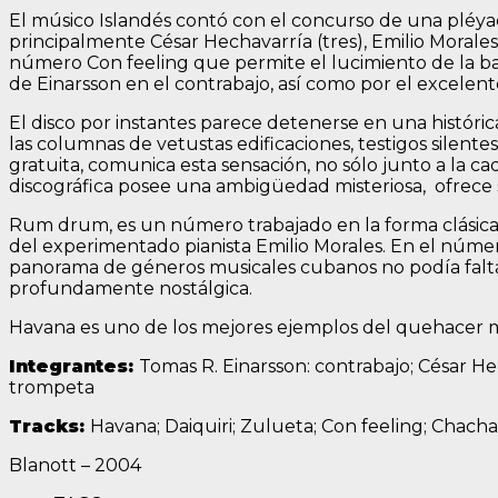
El músico Islandés contó con el concurso de una pléya
principalmente César Hechavarría (tres), Emilio Morale
número Con feeling que permite el lucimiento de la ban
de Einarsson en el contrabajo, así como por el excelent
El disco por instantes parece detenerse en una históric
las columnas de vetustas edificaciones, testigos silente
gratuita, comunica esta sensación, no sólo junto a la ca
discográfica posee una ambigüedad misteriosa, ofrece 
Rum drum, es un número trabajado en la forma clásica 
del experimentado pianista Emilio Morales. En el núme
panorama de géneros musicales cubanos no podía faltar 
profundamente nostálgica.
Havana es uno de los mejores ejemplos del quehacer mus
Integrantes:
Tomas R. Einarsson: contrabajo; César He
trompeta
Tracks:
Havana; Daiquiri; Zulueta; Con feeling; Chach
Blanott – 2004