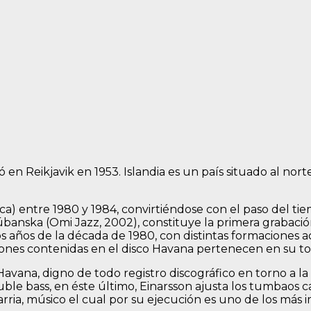
ó en Reikjavik en 1953. Islandia es un país situado al nor
a) entre 1980 y 1984, convirtiéndose con el paso del ti
úbanska (Omi Jazz, 2002), constituye la primera grabació
ros años de la década de 1980, con distintas formaciones 
nes contenidas en el disco Havana pertenecen en su tota
ana, digno de todo registro discográfico en torno a la 
e bass, en éste último, Einarsson ajusta los tumbaos ca
arria, músico el cual por su ejecución es uno de los más 