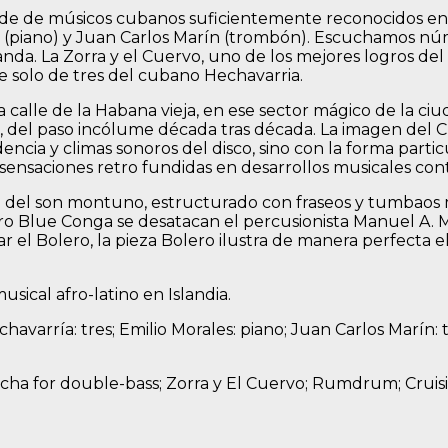
de de músicos cubanos suficientemente reconocidos en e
s (piano) y Juan Carlos Marín (trombón). Escuchamos núm
da. La Zorra y el Cuervo, uno de los mejores logros del 
e solo de tres del cubano Hechavarria.
a calle de la Habana vieja, en ese sector mágico de la ci
s, del paso incólume década tras década. La imagen del Ch
dencia y climas sonoros del disco, sino con la forma part
sensaciones retro fundidas en desarrollos musicales co
del son montuno, estructurado con fraseos y tumbaos mo
ro Blue Conga se desatacan el percusionista Manuel A. 
el Bolero, la pieza Bolero ilustra de manera perfecta el
ical afro-latino en Islandia.
chavarría: tres; Emilio Morales: piano; Juan Carlos Marí
acha for double-bass; Zorra y El Cuervo; Rumdrum; Cruis