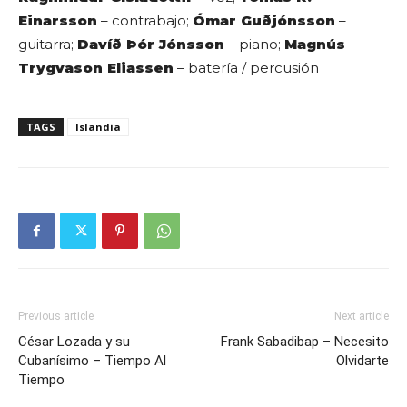
Einarsson
– contrabajo;
Ómar Guðjónsson
–
guitarra;
Davíð Þór Jónsson
– piano;
Magnús
Trygvason Eliassen
– batería / percusión
TAGS
Islandia
Previous article
Next article
César Lozada y su
Frank Sabadibap – Necesito
Cubanísimo – Tiempo Al
Olvidarte
Tiempo