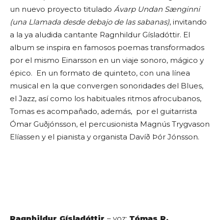
un nuevo proyecto titulado
Ávarp Undan Sænginni
(una Llamada desde debajo de las sabanas)
, invitando
a la ya aludida cantante Ragnhildur Gísladóttir. El
album se inspira en famosos poemas transformados
por el mismo Einarsson en un viaje sonoro, mágico y
épico. En un formato de quinteto, con una línea
musical en la que convergen sonoridades del Blues,
el Jazz, así como los habituales ritmos afrocubanos,
Tomas es acompañado, además, por el guitarrista
Ómar Guðjónsson, el percusionista Magnús Trygvason
Elíassen y el pianista y organista Davíð Þór Jónsson.
Ragnhildur Gísladóttir
– voz;
Tómas R.