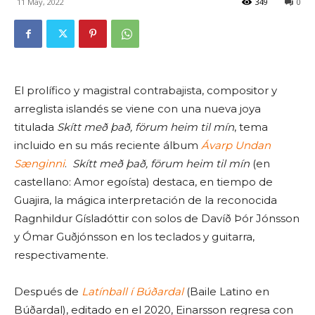
11 May, 2022
349
0
El prolífico y magistral contrabajista, compositor y
arreglista islandés se viene con una nueva joya
titulada
Skítt með það, förum heim til mín
, tema
incluido en su más reciente álbum
Ávarp Undan
Sænginni
.
Skítt með það, förum heim til mín
(en
castellano: Amor egoísta) destaca, en tiempo de
Guajira, la mágica interpretación de la reconocida
Ragnhildur Gísladóttir con solos de Davíð Þór Jónsson
y Ómar Guðjónsson en los teclados y guitarra,
respectivamente.
Después de
Latínball í Búðardal
(Baile Latino en
Búðardal), editado en el 2020, Einarsson regresa con