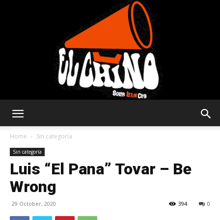
Solar
Home
Sin categoría
Sin categoría
Luis “El Pana” Tovar – Be
Latin
Wrong
29 October, 2020
394
0
Club