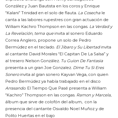
González y Juan Bautista en los coros y Enrique
“Kalani” Trinidad en el solo de flauta.
La Cosecha
le
canta a las labores rupestres con gran actuación de
William Kachiro Thompson en las congas.
La Verdad y
La Revelación, tema que
invita al sonero Eduardo
Correa Anglero, propone un solo de Pedro
Bermúdez en el teclado.
El Jibaro y Su Libertad
invita
al cantante David Morales “El Capitan De La Salsa” y
al tresero Nelson González.
Tu Guion De Fantasia
presenta a un gran Joe Gonzalez.
Dime Tu Si Eres
Sonero
invita al gran sonero Kayvan Vega, con quien
Pedro Bermúdez ya había trabajado en el disco
Arrasando
. El Tiempo Que Pasé presenta a William
“Kachiro” Thompson en las congas.
Ramon y Marcela
,
álbum que sirve de colofón del album, con la
presencia del cantante Osvaldo Noel Muñoz y de
Polito Huertas en el bajo