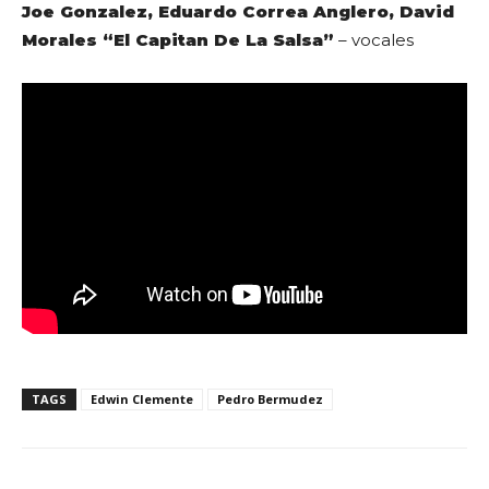
Joe Gonzalez, Eduardo Correa Anglero, David
Morales “El Capitan De La Salsa”
– vocales
TAGS
Edwin Clemente
Pedro Bermudez