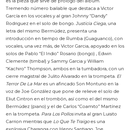
es la pieza que sirve de prólogo del álbum.
Tremendo número bailable que destaca a Victor
García en los vocales y al gran Johnny “Dandy”
Rodriguez en el solo de bongo.
Justicia Ciega
, una
letra del mismo Bermúdez, presenta una
introducción en tiempo de Rumba (Guaguanco), con
vocales, una vez más, de Victor Garcia, apoyado en los
solos de Pablo “El Indio” Rosario (bongo) , Edwin
Clemente (timbal) y Sammy Garcia y William
“Kachiro” Thompson, ambos en la tumbadora, con un
cierre magistral de Julito Alvarado en la trompeta.
El
Terror De La Mar
es un afincado Son Montuno en la
voz de Joe González que pone de relieve el solo de
Eliut Cintron en el trombón, así como el del mismo
Bermúdez (piano) y el de Carlos “Coamito” Martínez
en la trompeta.
Para Los Pollos
invita al gran Luisito
Carrion mientras que
Lo Que Te Traigo
es una
explosiva Charanga con Henry Santiago, Joe