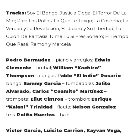
Tracks:
Soy El Bongo; Justicia Ciega; El Terror De La
Mar; Para Los Pollos; Lo Que Te Traigo; La Cosecha; La
Verdad y La Revelación; EL Jibaro y Su Libertad; Tu
Guion De Fantasia; Dime Tu Si Eres Sonero; El Tiempo
Que Pasé; Ramon y Marcela
Pedro Bermudez
– piano y arreglos:
Edwin
Clemente
– timbal;
William “Kachiro”
Thompson
– congas; P
ablo “El Indio” Rosario
–
bongo;
Sammy Garcia
– tumbadoras;
Julito
Alvarado, Carlos “Coamito” Martínez
–
trompeta;
Eliut Cintron
– trombon;
Enrique
“Kalani” Trinidad
– flauta;
Nelson Gonzalez
–
tres;
Polito Huertas
– bajo
Victor Garcia, Luisito Carrion, Kayvan Vega,