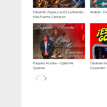
Eduardo Zayas y su EZ La Banda –
Atabal – D
Más Fuerte Cantaron
Paquito Acosta – Ojalá Me
Obatala S
Quieras
Gozando! 