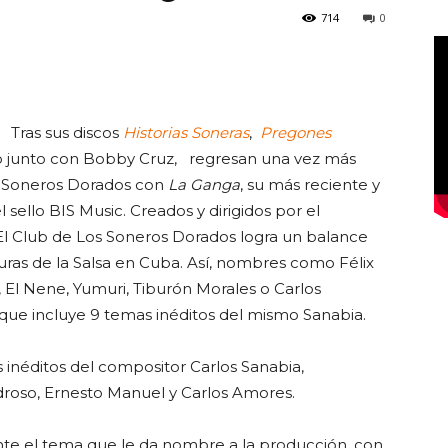
714
0
Club
Tras sus discos
Historias Soneras
,
Pregones
mo junto con Bobby Cruz, regresan una vez más
s Soneros Dorados con
La Ganga
, su más reciente y
 sello BIS Music. Creados y dirigidos por el
El Club de Los Soneros Dorados logra un balance
uras de la Salsa en Cuba. Así, nombres como Félix
, El Nene, Yumuri, Tiburón Morales o Carlos
 que incluye 9 temas inéditos del mismo Sanabia.
inéditos del compositor Carlos Sanabia,
droso, Ernesto Manuel y Carlos Amores.
nte el tema que le da nombre a la producción, con