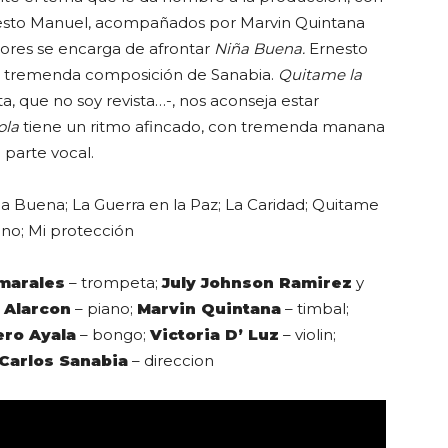
nesto Manuel, acompañados por Marvin Quintana
mores se encarga de afrontar
Niña Buena.
Ernesto
, tremenda composición de Sanabia.
Quitame la
a, que no soy revista…-, nos aconseja estar
ola
tiene un ritmo afincado, con tremenda manana
 parte vocal.
a Buena; La Guerra en la Paz; La Caridad; Quitame
ino; Mi protección
marales
– trompeta;
July Johnson Ramirez
y
 Alarcon
– piano;
Marvin Quintana
– timbal;
ero Ayala
– bongo;
Victoria D’ Luz
– violin;
Carlos Sanabia
– direccion