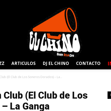
I
ZZ
ARTICULOS
DJ EL CHINO
CONTACTO
Solar
ub (El Club de Los Soneros Dorados) – La...
Club (El Club de Los
 – La Ganga
Latin