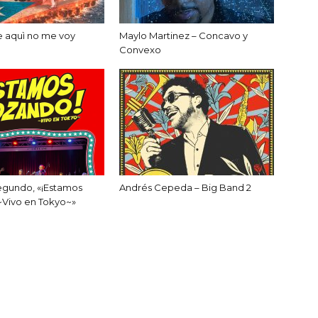
e aquì no me voy
Maylo Martinez – Concavo y
Convexo
egundo, «¡Estamos
Andrés Cepeda – Big Band 2
~Vivo en Tokyo~»