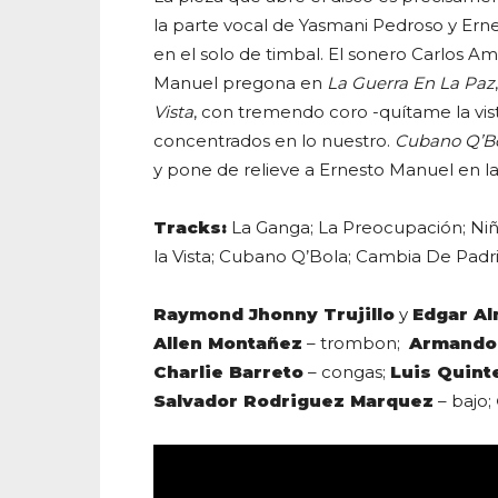
la parte vocal de Yasmani Pedroso y Er
en el solo de timbal. El sonero Carlos A
Manuel pregona en
La Guerra En La Paz
Vista
, con tremendo coro -quítame la vist
concentrados en lo nuestro.
Cubano Q’B
y pone de relieve a Ernesto Manuel en la
Tracks:
La Ganga; La Preocupación; Niñ
la Vista; Cubano Q’Bola; Cambia De Padr
Raymond Jhonny Trujillo
y
Edgar Al
Allen Montañez
– trombon;
Armando
Charlie Barreto
– congas;
Luis Quint
Salvador Rodriguez Marquez
– bajo;