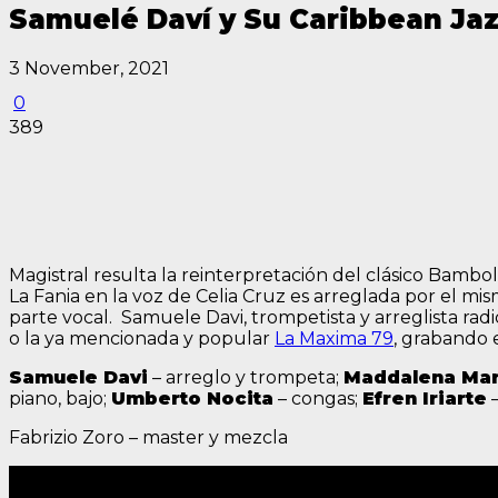
Samuelé Daví y Su Caribbean Ja
3 November, 2021
0
389
Magistral resulta la reinterpretación del clásico Bamb
La Fania en la voz de Celia Cruz es arreglada por el 
parte vocal. Samuele Davi, trompetista y arreglista r
o la ya mencionada y popular
La Maxima 79
, grabando 
Samuele Davi
– arreglo y trompeta;
Maddalena Mar
piano, bajo;
Umberto Nocita
– congas;
Efren Iriarte
–
Fabrizio Zoro – master y mezcla