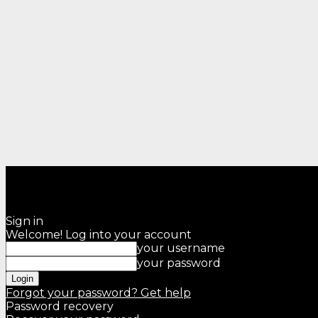
Sign in
Welcome! Log into your account
your username
your password
Forgot your password? Get help
Password recovery