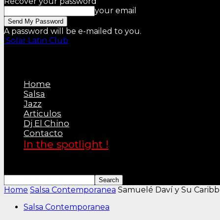
Recover your password
your email
A password will be e-mailed to you.
Solar Latin Club
Home
Salsa
Jazz
Articulos
Dj El Chino
Contacto
In the spotlight !
Home
Salsa Contemporanea
Samuelé Daví y Su Carib
Salsa Contemporanea