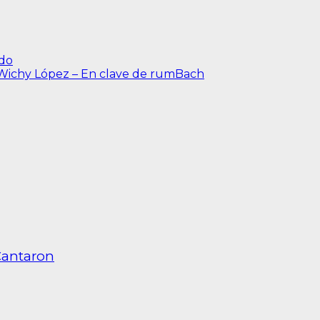
ido
 Wichy López – En clave de rumBach
Cantaron