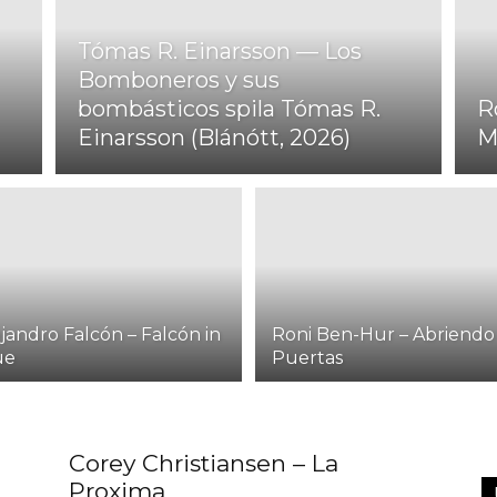
Tómas R. Einarsson — Los
Bomboneros y sus
bombásticos spila Tómas R.
R
Club
Einarsson (Blánótt, 2026)
M
jandro Falcón – Falcón in
Roni Ben-Hur – Abriendo
ue
Puertas
Corey Christiansen – La
Proxima