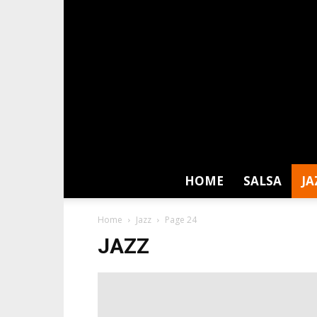
HOME
SALSA
JA
Home
Jazz
Page 24
JAZZ