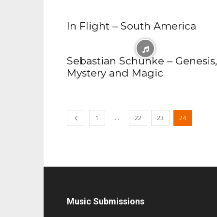
In Flight – South America
Sebastian Schunke – Genesis,
Mystery and Magic
...
1
22
23
24
Music Submissions