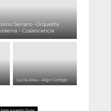
osino Serrano • Orquesta
oderna – Coalescencia
Lucía Jirau – Algo Contigo
Unete a nuestro Grupo